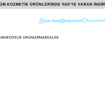
ÜM KOZMETİK ÜRÜNLERİNDE %50'YE VARAN İNDİR
Üye Girişi
Sepetim
0
Favorilerim
0
RI
HEDİYELİK ÜRÜNLER
MARKALAR