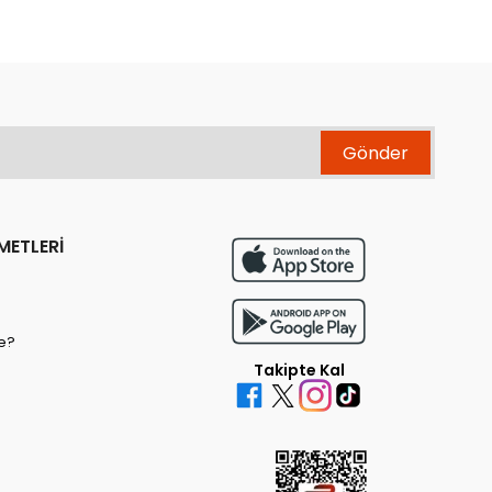
Gönder
METLERİ
e?
Takipte Kal