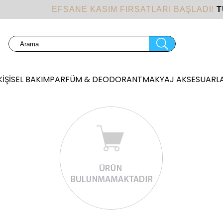
EFSANE KASIM FIRSATLARI BAŞLADI!
T
KİŞİSEL BAKIM
PARFÜM & DEODORANT
MAKYAJ AKSESUARLA