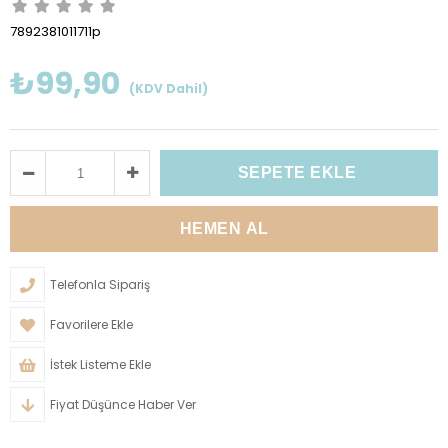
7892381011711p
₺99,90
(KDV Dahil)
Telefonla Sipariş
Favorilere Ekle
İstek Listeme Ekle
Fiyat Düşünce Haber Ver