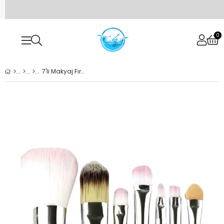
0
7'li Makyaj Fırçası Seti 7892381011711p