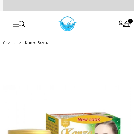
0
Kanza Beyazlatma güzellik kremi ile SERUM ve sabun 3 LÜ SET