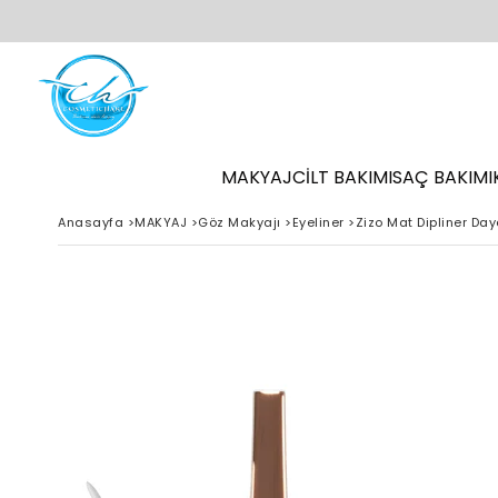
MAKYAJ
CİLT BAKIMI
SAÇ BAKIMI
Anasayfa
>
MAKYAJ
>
Göz Makyajı
>
Eyeliner
>
Zizo Mat Dipliner Da