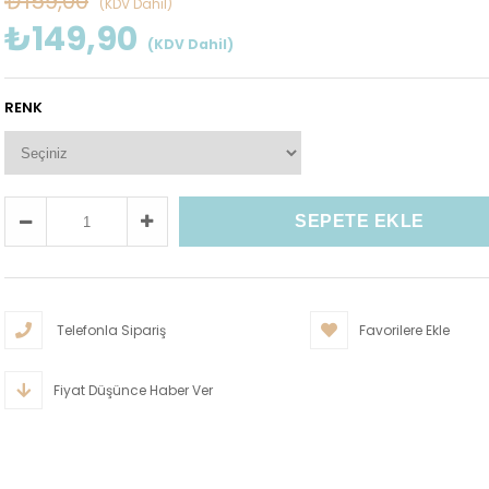
₺159,00
(KDV Dahil)
₺149,90
(KDV Dahil)
RENK
Telefonla Sipariş
Favorilere Ekle
Fiyat Düşünce Haber Ver