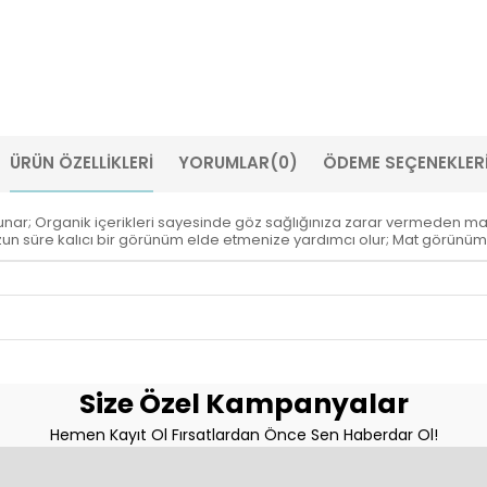
ÜRÜN ÖZELLIKLERI
YORUMLAR
(0)
ÖDEME SEÇENEKLER
ı sunar; Organik içerikleri sayesinde göz sağlığınıza zarar vermeden ma
 uzun süre kalıcı bir görünüm elde etmenize yardımcı olur; Mat görünümü
Size Özel Kampanyalar
Hemen Kayıt Ol Fırsatlardan Önce Sen Haberdar Ol!