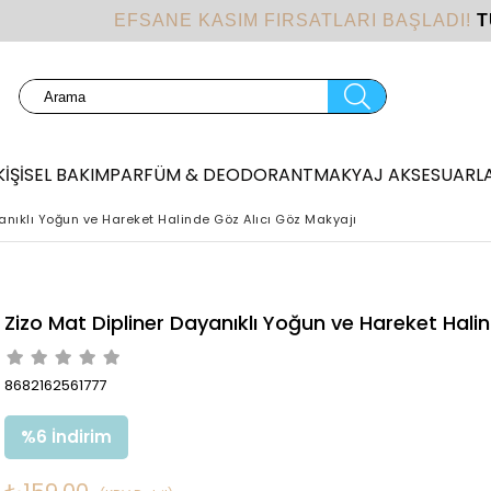
EFSANE KASIM FIRSATLARI BAŞLADI!
T
KİŞİSEL BAKIM
PARFÜM & DEODORANT
MAKYAJ AKSESUARLA
yanıklı Yoğun ve Hareket Halinde Göz Alıcı Göz Makyajı
Zizo Mat Dipliner Dayanıklı Yoğun ve Hareket Hali
8682162561777
%
6
İndirim