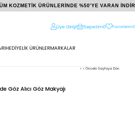
ÜM KOZMETİK ÜRÜNLERİNDE %50'YE VARAN İNDİR
Üye Girişi
Sepetim
0
Favorilerim
0
RI
HEDİYELİK ÜRÜNLER
MARKALAR
< < Önceki Sayfaya Dön
nde Göz Alıcı Göz Makyajı