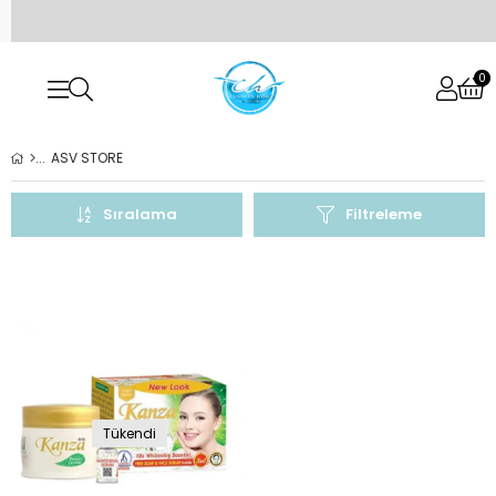
0
ASV STORE
Sıralama
Filtreleme
Tükendi