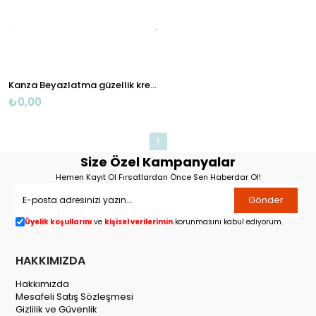
Kanza Beyazlatma güzellik kremi ile SERUM ve sabun 3 LÜ SET
₺0,00
1
Size Özel Kampanyalar
Hemen Kayıt Ol Fırsatlardan Önce Sen Haberdar Ol!
Gönder
Üyelik koşullarını
ve
kişisel verilerimin
korunmasını kabul ediyorum.
HAKKIMIZDA
Hakkımızda
Mesafeli Satış Sözleşmesi
Gizlilik ve Güvenlik